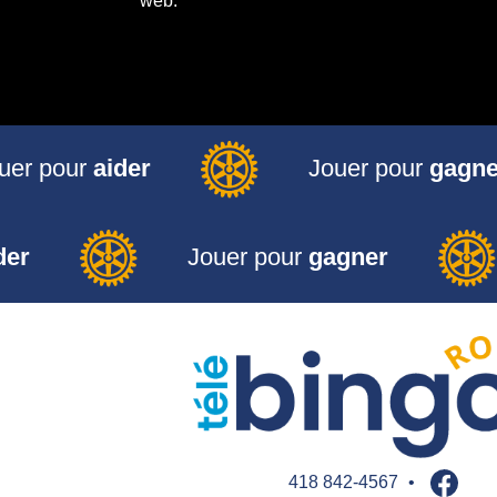
web.
uer pour
aider
Jouer pour
gagne
der
Jouer pour
gagner
418 842-4567
•