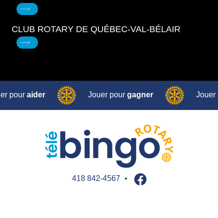
CLUB ROTARY DE QUÉBEC-VAL-BÉLAIR
er pour
aider
Jouer pour
gagner
Jouer
ur
aider
Jouer pour
gagner
Jouer pour
er
Jouer pour
gagner
Jouer pour
aider
418 842-4567
•
Jouer pour
gagner