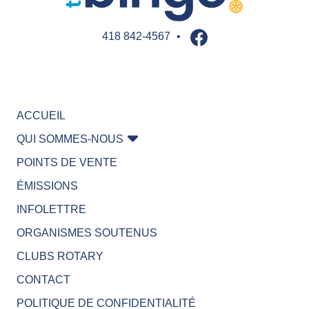
er
Jouer pour
gagner
Jouer pour
aider
418 842-4567
•
Jouer pour
gagner
ACCUEIL
QUI SOMMES-NOUS
POINTS DE VENTE
ÉMISSIONS
INFOLETTRE
ORGANISMES SOUTENUS
CLUBS ROTARY
CONTACT
POLITIQUE DE CONFIDENTIALITÉ