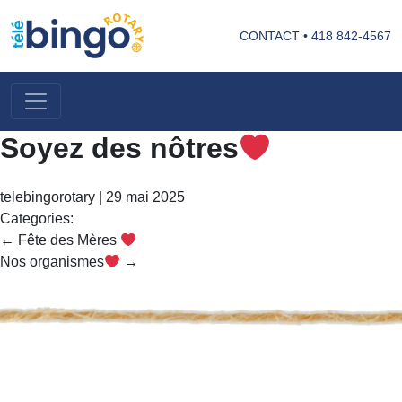
CONTACT
•
418 842-4567
Soyez des nôtres
telebingorotary
|
29 mai 2025
Categories:
Navigation
←
Fête des Mères
de
Nos organismes
→
l’article