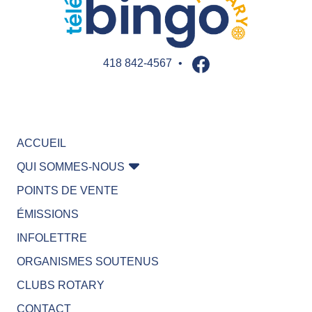
er
Jouer pour
gagner
Jouer pour
aider
418 842-4567
•
Jouer pour
gagner
ACCUEIL
QUI SOMMES-NOUS
POINTS DE VENTE
ÉMISSIONS
INFOLETTRE
ORGANISMES SOUTENUS
CLUBS ROTARY
CONTACT