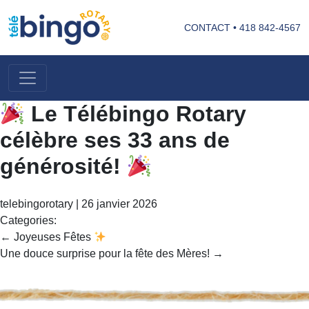
CONTACT
•
418 842-4567
Le Télébingo Rotary
célèbre ses 33 ans de
générosité!
telebingorotary
|
26 janvier 2026
Categories:
Navigation
←
Joyeuses Fêtes
de
Une douce surprise pour la fête des Mères!
→
l’article